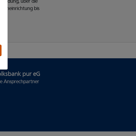
enfindung, über die
formeinrichtung bis
lksbank pur eG
re Ansprechpartner