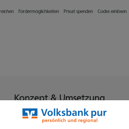
il zu gelangen
nreichen
Fördermöglichkeiten
Privat spenden
Codes einlösen
Konzept & Umsetzung
Die Particulate Solutions GmbH entwickelt seit 2012 indivi
Lösungen zur innovativen Nutzung von unternehmerisch
crossmediale Marketing- und Vertriebskampagnen. Particu