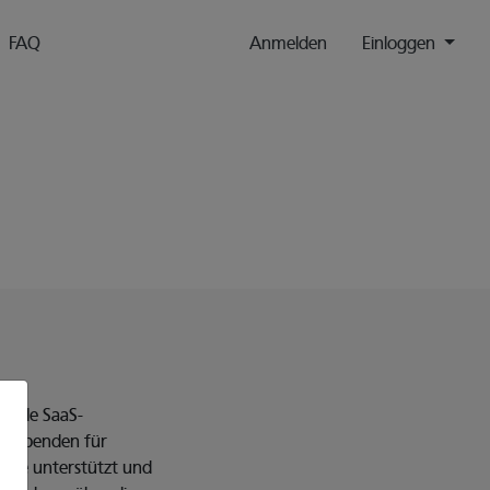
FAQ
Anmelden
Einloggen
duelle SaaS-
en Spenden für
late unterstützt und